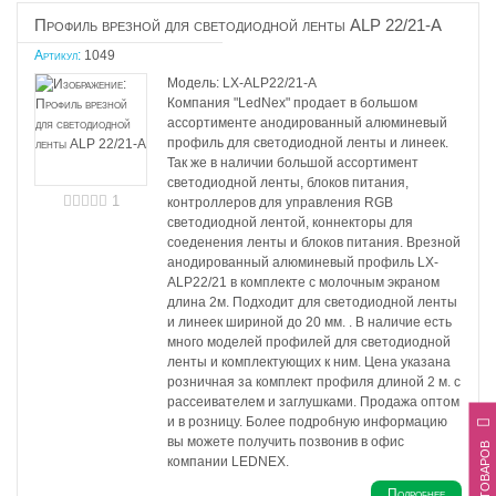
Профиль врезной для светодиодной ленты ALP 22/21-A
Артикул:
1049
Модель: LX-ALP22/21-A
Компания "LedNex" продает в большом
ассортименте анодированный алюминевый
профиль для светодиодной ленты и линеек.
Так же в наличии большой ассортимент
светодиодной ленты, блоков питания,
1
контроллеров для управления RGB
светодиодной лентой, коннекторы для
соеденения ленты и блоков питания. Врезной
анодированный алюминевый профиль LX-
ALP22/21 в комплекте с молочным экраном
длина 2м. Подходит для светодиодной ленты
и линеек шириной до 20 мм. . В наличие есть
много моделей профилей для светодиодной
ленты и комплектующих к ним. Цена указана
розничная за комплект профиля длиной 2 м. с
рассеивателем и заглушками. Продажа оптом
и в розницу. Более подробную информацию
вы можете получить позвонив в офис
Фильтр товаров
компании LEDNEX.
Подробнее