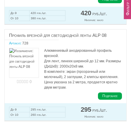
420
руб./шт.
До 9
420 руб./шт.
От 10
380 руб./шт.
Наличие:
мало
Профиль врезной для светодиодной ленты ALP 08
Артикул:
728
Алюминиевый анодированный профиль
врезной.
Для лент, линеек шириной до 12 мм. Размеры
(ДхШхВ): 2000x20x8 мм.
В комплекте: экран (прозрачный или
молочный), 2 заглушки, 2 клипсы крепления.
0
Цена указана за 2 метра, продается кратно
двум метрам.
Подробнее
295
руб./шт.
До 9
295 руб./шт.
От 10
260 руб./шт.
Наличие:
мало