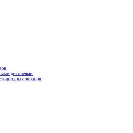
нов
ными дисплеями
етодиодных экранов