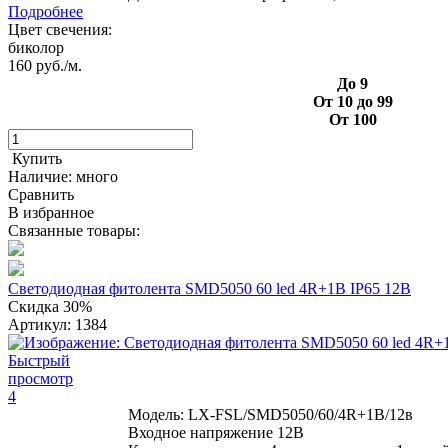
Подробнее
Цвет свечения:
биколор
160
руб./м.
До 9
От 10 до 99
От 100
Купить
Наличие:
много
Сравнить
В избранное
Связанные товары:
Светодиодная фитолента SMD5050 60 led 4R+1B IP65 12В
Скидка 30%
Артикул:
1384
Быстрый
просмотр
4
Модель: LX-FSL/SMD5050/60/4R+1B/12в
Входное напряжение 12В