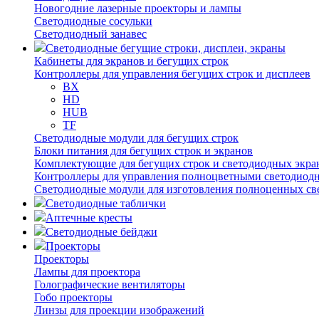
Новогодние лазерные проекторы и лампы
Светодиодные сосульки
Светодиодный занавес
Светодиодные бегущие строки, дисплеи, экраны
Кабинеты для экранов и бегущих строк
Контроллеры для управления бегущих строк и дисплеев
BX
HD
HUB
TF
Светодиодные модули для бегущих строк
Блоки питания для бегущих строк и экранов
Комплектующие для бегущих строк и светодиодных экра
Контроллеры для управления полноцветными светодиод
Светодиодные модули для изготовления полноценных св
Светодиодные таблички
Аптечные кресты
Светодиодные бейджи
Проекторы
Проекторы
Лампы для проектора
Голографические вентиляторы
Гобо проекторы
Линзы для проекции изображений