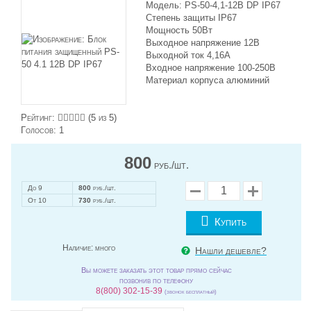
Модель: PS-50-4,1-12В DP IP67
Степень защиты IP67
Мощность 50Вт
Выходное напряжение 12В
Выходной ток 4,16А
Входное напряжение 100-250В
Материал корпуса алюминий
Рейтинг:
(
5
из 5)
Голосов:
1
800
руб./шт.
До 9
800
руб./шт.
От 10
730
руб./шт.
Купить
Наличие:
много
Нашли дешевле?
Вы можете заказать этот товар прямо сейчас
позвонив по телефону
8(800) 302-15-39
(звонок бесплатный)