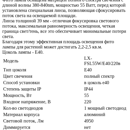
длиной волны 380-840nm, мощностью 55 Ватт, перед которой
установлена специальная линза, позволяющая сфокусировать
поток света на освещаемой площади.
Линза толщиной 39 мм - отличная фокусировка светового
потока, максимальная равномерность освещения, четкая
граница свет/тень, все это обеспечивает минимальные потери
света.
Благодаря этому эффективная площадь освещения фито
лампы для растений может достигать 2,2-2,5 кв.м.
Цоколь лампы - Е40.
LX-
Модель
FSL55W/E40/220в
Тип цоколя
E40
Цвет свечения
полный спектр
Способ установки
в цоколь е40
Степень защиты IP
IP44
Мощность, Вт
55
Входное напряжение, В
220
Кол-во светодиодов
1 мощный светодиод
Материал корпуса
алюминий
Световой поток, Лм
4950
Диммируется
нет