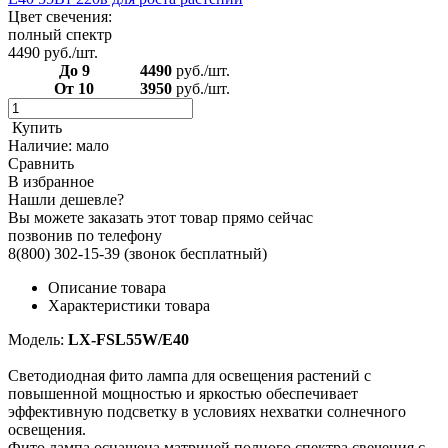
Цвет свечения:
полный спектр
4490
руб./шт.
До 9
4490
руб./шт.
От 10
3950
руб./шт.
Купить
Наличие:
мало
Сравнить
В избранное
Нашли дешевле?
Вы можете заказать этот товар прямо сейчас
позвонив по телефону
8(800) 302-15-39
(звонок бесплатный)
Описание товара
Характеристики товара
Модель:
LX-FSL55W/E40
Светодиодная фито лампа для освещения растений с
повышенной мощностью и яркостью обеспечивает
эффективную подсветку в условиях нехватки солнечного
освещения.
Фито лампа оснащена матрицей полного спектра свечения с