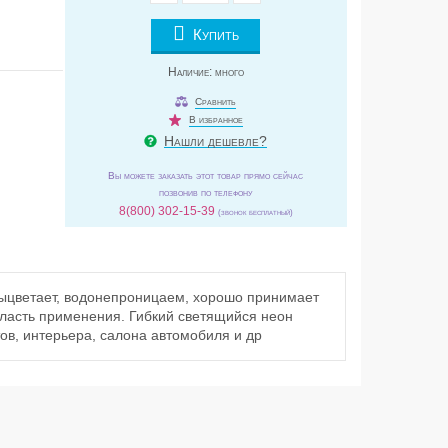
Купить
Наличие:
много
Сравнить
В избранное
Нашли дешевле?
Вы можете заказать этот товар прямо сейчас
позвонив по телефону
8(800) 302-15-39
(звонок бесплатный)
выцветает, водонепроницаем, хорошо принимает
ласть применения. Гибкий светящийся неон
ов, интерьера, салона автомобиля и др