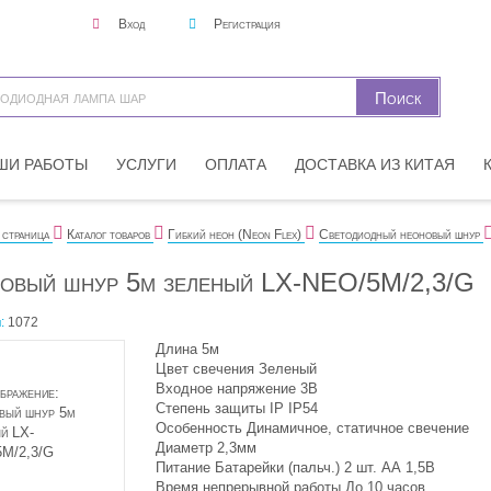
Вход
Регистрация
ШИ РАБОТЫ
УСЛУГИ
ОПЛАТА
ДОСТАВКА ИЗ КИТАЯ
 страница
Каталог товаров
Гибкий неон (Neon Flex)
Светодиодный неоновый шнур
овый шнур 5м зеленый LX-NEO/5M/2,3/G
:
1072
Длина 5м
Цвет свечения Зеленый
Входное напряжение 3В
Степень защиты IP IP54
Особенность Динамичное, статичное свечение
Диаметр 2,3мм
Питание Батарейки (пальч.) 2 шт. АА 1,5В
Время непрерывной работы До 10 часов