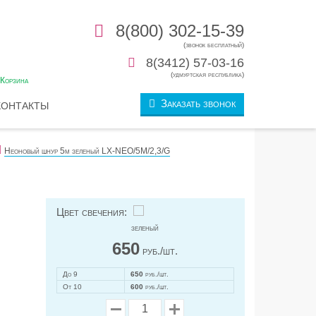
8(800) 302-15-39
(звонок бесплатный)
0
8(3412) 57-03-16
(удмуртская республика)
Корзина
Заказать звонок
КОНТАКТЫ
Неоновый шнур 5м зеленый LX-NEO/5M/2,3/G
Цвет свечения:
зеленый
650
руб./шт.
До 9
650
руб./шт.
От 10
600
руб./шт.