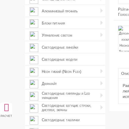
Рейти
Алюминиевый профиль
Голос
Блоки питания
Управление светом
Светодиодные линейки
Светодиодные модули
Неон гибкий (Neon Flex)
Опис
Дюралайт
Рав
люб
Светодиодные гирлянды и Led
исп
украшения
Светодиодные бегущие строки,
дисплеи, экраны
расчет
Светодиодные таблички