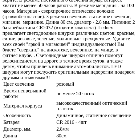
хватит не менее 50 часов работы. В режиме мерцания - на 100
часов. Материал - сверхпрочное оптическое волокно
(травмобезопасное). 3 режима свечения: статичное свечение,
мигание, мерцание. Длина 80 см. диаметр - 2,8 мм. Питание: 2
батарейки типа CR2032 (входят в комплект). Lednex
предлагает светодиодные шнурки различных цветов: красные,
синие, розовые, зеленые, малиновые, трехцветные. Удивите
всех своей "яркой и мигающей" индивидуальностью! Вы
будете "сверкать" на дискотеке, вечеринке, на улице, в
фитнес-клубе... Светодиодные шнурки отлично помогут
велосипедистам на дороге в темное время суток, а также
детям, чтобы привлечь внимание автомобилистов. LED
шнурки могут послужить оригинальным недорогим подарком
друзьям и знакомым!!!
Цвет свечения
розовый
Время непрерывной
не менее 50 часов
работы
высококачественный оптический
Материал корпуса
пластик
Особенность
Динамичное, статичное освещение
Батарея
CR 2016 - 4шт
Диаметр, мм.
2.8мм
Длина
80см