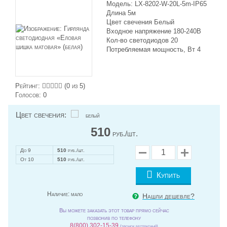
Модель: LX-8202-W-20L-5m-IP65
Длина 5м
Цвет свечения Белый
Входное напряжение 180-240В
Кол-во светодиодов 20
Потребляемая мощность, Вт 4
Рейтинг:
(
0
из 5)
Голосов:
0
Цвет свечения:
белый
510
руб./шт.
До 9
510
руб./шт.
От 10
510
руб./шт.
Купить
Наличие:
мало
Нашли дешевле?
Вы можете заказать этот товар прямо сейчас
позвонив по телефону
8(800) 302-15-39
(звонок бесплатный)