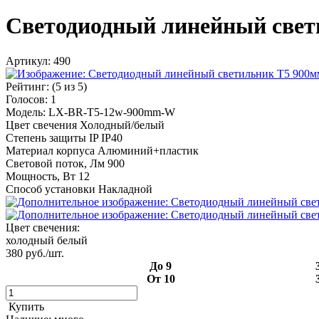
Светодиодный линейный свет
Артикул:
490
Рейтинг:
(
5
из 5)
Голосов:
1
Модель: LX-BR-T5-12w-900mm-W
Цвет свечения Холодный/белый
Степень защиты IP IP40
Материал корпуса Алюминий+пластик
Световой поток, Лм 900
Мощность, Вт 12
Способ установки Накладной
Цвет свечения:
холодный белый
380
руб./шт.
До 9
От 10
Купить