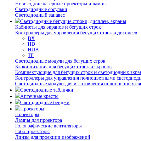
Новогодние лазерные проекторы и лампы
Светодиодные сосульки
Светодиодный занавес
Светодиодные бегущие строки, дисплеи, экраны
Кабинеты для экранов и бегущих строк
Контроллеры для управления бегущих строк и дисплеев
BX
HD
HUB
TF
Светодиодные модули для бегущих строк
Блоки питания для бегущих строк и экранов
Комплектующие для бегущих строк и светодиодных экра
Контроллеры для управления полноцветными светодиод
Светодиодные модули для изготовления полноценных св
Светодиодные таблички
Аптечные кресты
Светодиодные бейджи
Проекторы
Проекторы
Лампы для проектора
Голографические вентиляторы
Гобо проекторы
Линзы для проекции изображений