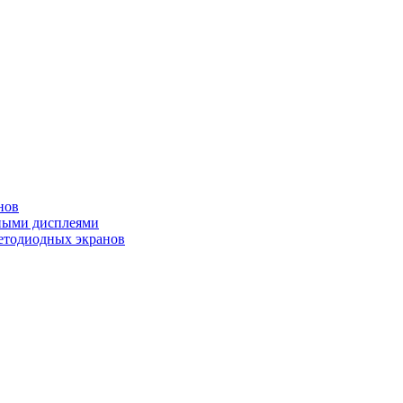
нов
ными дисплеями
етодиодных экранов