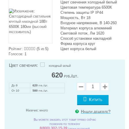
Цвет свечения холодный белый
Цветовая температура 6500К
Степень защиты IP IP44
Мощность, Вт 18
Входное напряжение, В 140-260
Материал корпуса алюминий
Световой поток, Лм 1620
Способ установки накладной
Форма корпуса круг
Рейтинг:
(
5
из 5)
Цвет корпуса белый
Голосов:
1
Цвет свечения:
холодный белый
620
руб./шт.
До 9
620
руб./шт.
От 10
580
руб./шт.
Купить
Наличие:
много
Нашли дешевле?
Вы можете заказать этот товар прямо сейчас
позвонив по телефону
8(800) 302-15-39
(звонок бесплатный)