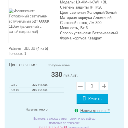
Модель: LX-XM-H-6WH+BL
Степень защиты IP IP20
Цвет свечения Холодный/белый
Материал корпуса Алюминий
Световой поток, Лм 390
Мощность, Вт 6
Способ установки Встраиваемый
Форма корпуса Квадрат
Рейтинг:
(
4
из 5)
Голосов:
1
Цвет свечения:
холодный белый
330
руб./шт.
До 9
330
руб./шт.
От 10
290
руб./шт.
Купить
Наличие:
много
Нашли дешевле?
Вы можете заказать этот товар прямо сейчас
позвонив по телефону
8(800) 302-15-39
(звонок бесплатный)