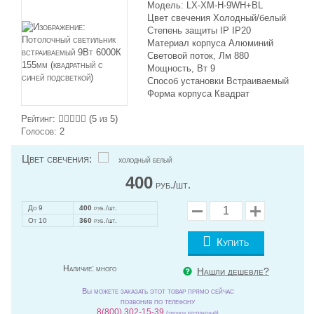
Модель: LX-XM-H-9WH+BL
Цвет свечения Холодный/белый
Степень защиты IP IP20
Материал корпуса Алюминий
Световой поток, Лм 880
Мощность, Вт 9
Способ установки Встраиваемый
Форма корпуса Квадрат
Рейтинг:
(
5
из 5)
Голосов:
2
Цвет свечения:
холодный белый
400
руб./шт.
До 9
400
руб./шт.
От 10
360
руб./шт.
Купить
Наличие:
много
Нашли дешевле?
Вы можете заказать этот товар прямо сейчас
позвонив по телефону
8(800) 302-15-39
(звонок бесплатный)