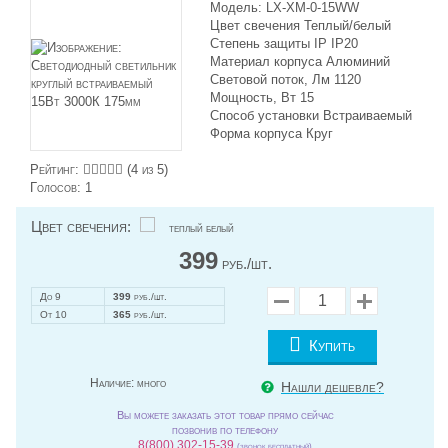
Модель: LX-XM-0-15WW
Цвет свечения Теплый/белый
Степень защиты IP IP20
Материал корпуса Алюминий
Световой поток, Лм 1120
Мощность, Вт 15
Способ установки Встраиваемый
Форма корпуса Круг
Рейтинг:
(
4
из 5)
Голосов:
1
Цвет свечения:
теплый белый
399
руб./шт.
До 9
399
руб./шт.
От 10
365
руб./шт.
Купить
Наличие:
много
Нашли дешевле?
Вы можете заказать этот товар прямо сейчас
позвонив по телефону
8(800) 302-15-39
(звонок бесплатный)