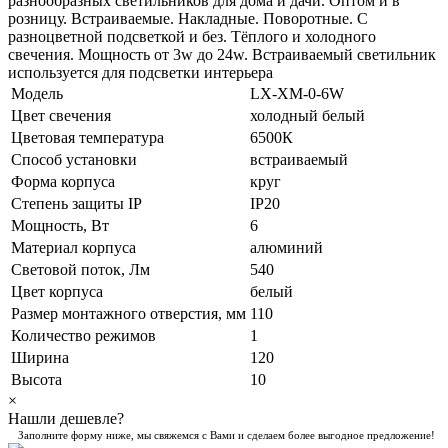
разнообразных светильников для дома и дачи. Оптом и в
розницу. Встраиваемые. Накладные. Поворотные. С
разноцветной подсветкой и без. Тёплого и холодного
свечения. Мощность от 3w до 24w. Встраиваемый светильник
используется для подсветки интерьера
Модель
LX-XM-0-6W
Цвет свечения
холодный белый
Цветовая температура
6500К
Способ установки
встраиваемый
Форма корпуса
круг
Степень защиты IP
IP20
Мощность, Вт
6
Материал корпуса
алюминий
Световой поток, Лм
540
Цвет корпуса
белый
Размер монтажного отверстия, мм
110
Количество режимов
1
Ширина
120
Высота
10
×
Нашли дешевле?
Заполните форму ниже, мы свяжемся с Вами и сделаем более выгодное предложение!