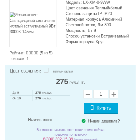
Модель: LX-XM-0-9WW
Цвет свечения Теплый/белый
Степень защиты IP IP20
Материал корпуса Алюминий
Световой поток, Лм 390
Мощность, Вт 9
Способ установки Встраиваемый
Форма корпуса Круг
Рейтинг:
(
5
из 5)
Голосов:
1
Цвет свечения:
теплый белый
275
руб./шт.
До 9
275
руб./шт.
От 10
270
руб./шт.
Купить
Наличие:
много
Нашли дешевле?
Вы можете заказать этот товар прямо сейчас
позвонив по телефону
8(800) 302-15-39
(звонок бесплатный)