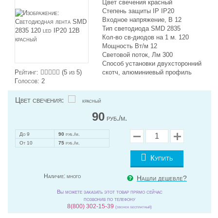
Цвет свечения красный
Степень защиты IP IP20
Входное напряжение, В 12
Тип светодиода SMD 2835
Кол-во св-диодов на 1 м. 120
Мощность Вт/м 12
Световой поток, Лм 300
Способ установки двухсторонний
Рейтинг:
(
5
из 5)
скотч, алюминиевый профиль
Голосов:
2
Цвет свечения:
красный
90
руб./м.
До 9
90
руб./м.
От 10
75
руб./м.
Купить
Наличие:
много
Нашли дешевле?
Вы можете заказать этот товар прямо сейчас
позвонив по телефону
8(800) 302-15-39
(звонок бесплатный)