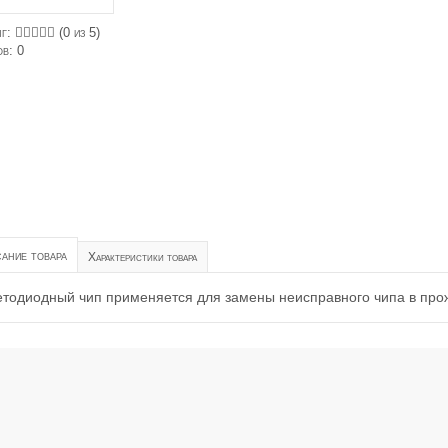
нг:
(
0
из 5)
ов:
0
ание товара
Характеристики товара
тодиодный чип применяется для замены неисправного чипа в про