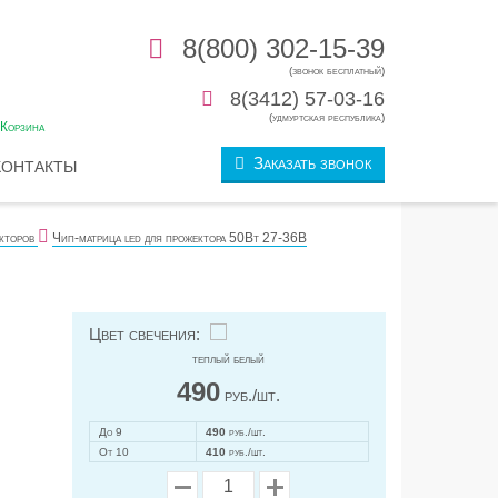
8(800) 302-15-39
(звонок бесплатный)
0
8(3412) 57-03-16
(удмуртская республика)
Корзина
Заказать звонок
КОНТАКТЫ
кторов
Чип-матрица led для прожектора 50Вт 27-36В
Цвет свечения:
теплый белый
490
руб./шт.
До 9
490
руб./шт.
От 10
410
руб./шт.