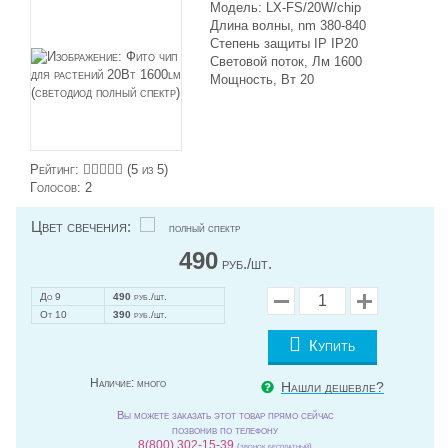
Модель: LX-FS/20W/chip
Длина волны, nm 380-840
Степень защиты IP IP20
Световой поток, Лм 1600
Мощность, Вт 20
Рейтинг:
(
5
из 5)
Голосов:
2
Цвет свечения:
полный спектр
490
руб./шт.
До 9
490
руб./шт.
От 10
390
руб./шт.
Купить
Наличие:
много
Нашли дешевле?
Вы можете заказать этот товар прямо сейчас
позвонив по телефону
8(800) 302-15-39
(звонок бесплатный)