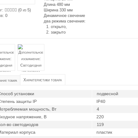
Длина 480 мм
нг:
(
0
из 5)
Ширина 330 мм
ов:
0
Динамичное свечение
два режима свечения:
1. открыто,
2. закрыто
Характеристики товара
ние товара
пособ установки
подвесной
тепень защиты IP
IP40
Потребляемая мощность, Вт
4
Входное напряжение, В
220
ол-во светодиодов
119
Материал корпуса
пластик