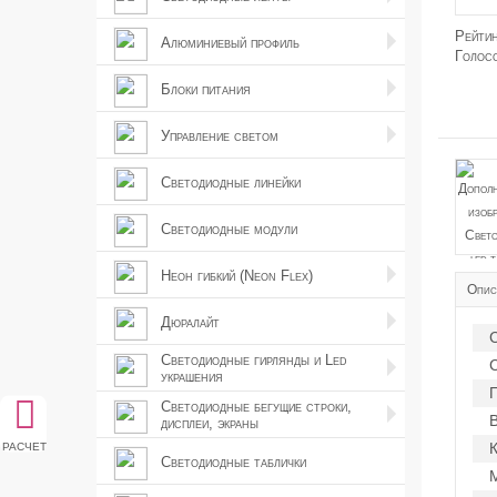
Рейти
Алюминиевый профиль
Голос
Блоки питания
Управление светом
Светодиодные линейки
Светодиодные модули
Неон гибкий (Neon Flex)
Описа
Дюралайт
С
Светодиодные гирлянды и Led
С
украшения
Светодиодные бегущие строки,
дисплеи, экраны
расчет
К
Светодиодные таблички