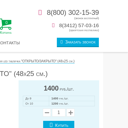
8(800) 302-15-39
(звонок бесплатный)
0
8(3412) 57-03-16
(удмуртская республика)
Корзина
Заказать звонок
КОНТАКТЫ
ая led табличка "ОТКРЫТО/ЗАКРЫТО" (48х25 см.)
О" (48х25 см.)
1400
руб./шт.
До 9
1400
руб./шт.
От 10
1200
руб./шт.
Купить