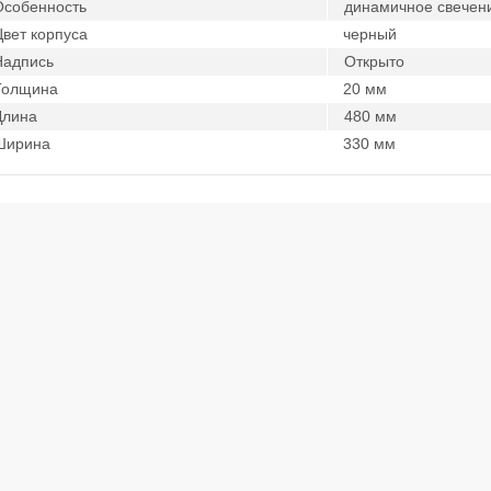
Особенность
динамичное свечение
вет корпуса
черный
Надпись
Открыто
Толщина
20 мм
Длина
480 мм
Ширина
330 мм