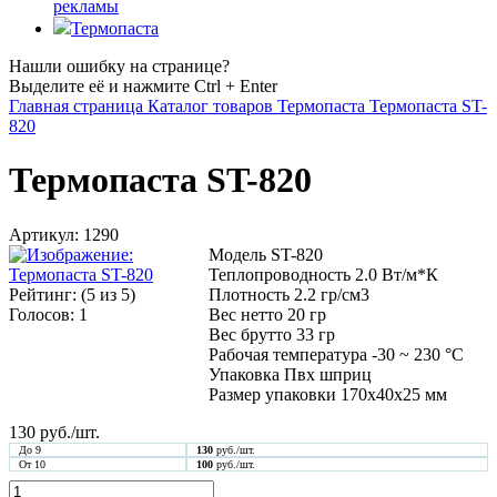
рекламы
Термопаста
Нашли ошибку на странице?
Выделите её и нажмите Ctrl + Enter
Главная страница
Каталог товаров
Термопаста
Термопаста ST-
820
Термопаста ST-820
Артикул:
1290
Модель ST-820
Теплопроводность 2.0 Вт/м*К
Рейтинг:
(
5
из 5)
Плотность 2.2 гр/см3
Голосов:
1
Вес нетто 20 гр
Вес брутто 33 гр
Рабочая температура -30 ~ 230 °C
Упаковка Пвх шприц
Размер упаковки 170х40х25 мм
130
руб./шт.
До 9
130
руб./шт.
От 10
100
руб./шт.