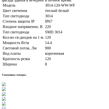
фасада здания в вечернее и ночное время.
Модель
3014-120-WW-WF
Цвет свечения
теплый белый
Тип светодиода
3014
Степень защиты IP
IP67
Входное напряжение, В
220
Тип светодиода
SMD 3014
Кол-во св-диодов на 1 м.
120
Мощность Вт/м
14.4
Световой поток, Лм
900
Вид платы
коричневая
Кратность резки
120
Ширина
8
Связанные товары: